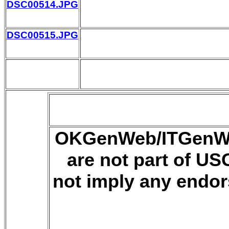
DSC00514.JPG
DSC00515.JPG
OKGenWeb/ITGenWeb 
are not part of U
not imply any endor